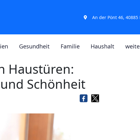
An der Pönt 46, 40885
ien
Gesundheit
Familie
Haushalt
weit
n Haustüren:
t und Schönheit